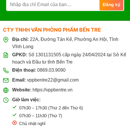
Bến
Dùng
Tre
để
Giá
in
Sỉ
ấn
&
CTY TNHH VĂN PHÒNG PHẨM BẾN TRE
Photo
có
Địa chỉ:
22A, Đường Tán Kế, Phường An Hội, Tỉnh
tốt
không?
Vĩnh Long
GPKD:
Số 1301131505 cấp ngày 24/04/2024 tại Sở Kế
hoạch và Đầu tư tỉnh Bến Tre
Điện thoại:
0869.03.9090
Email:
vppbentre22@gmail.com
Website:
https://vppbentre.vn
Giờ làm việc:
07h30 – 17h30 (Thứ 2 đến Thứ 6)
07h30 – 11h30 (Thứ 7)
Chủ nhật nghỉ