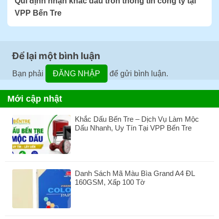
Qui định nhận khắc dấu tròn thông tin công ty tại
VPP Bến Tre
Để lại một bình luận
Bạn phải
ĐĂNG NHẬP
để gửi bình luận.
Mới cập nhật
Khắc Dấu Bến Tre – Dịch Vụ Làm Mộc
Dấu Nhanh, Uy Tín Tại VPP Bến Tre
Không
có
bình
luận
Danh Sách Mã Màu Bìa Grand A4 ĐL
ở
160GSM, Xấp 100 Tờ
Khắc
Dấu
Không
Bến
có
Tre
bình
–