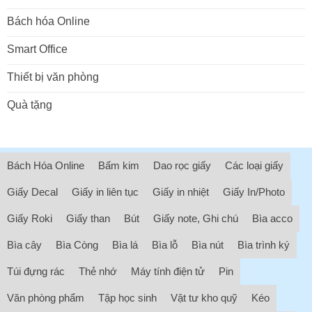
Bách hóa Online
Smart Office
Thiết bị văn phòng
Quà tặng
Bách Hóa Online
Bấm kim
Dao rọc giấy
Các loại giấy
Giấy Decal
Giấy in liên tục
Giấy in nhiệt
Giấy In/Photo
Giấy Roki
Giấy than
Bút
Giấy note, Ghi chú
Bìa acco
Bìa cây
Bìa Còng
Bìa lá
Bìa lỗ
Bìa nút
Bìa trình ký
Túi đựng rác
Thẻ nhớ
Máy tính điện tử
Pin
Văn phòng phẩm
Tập học sinh
Vật tư kho quỹ
Kéo