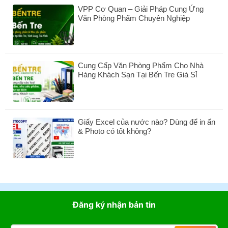
luận
Dịch
VPP Cơ Quan – Giải Pháp Cung Ứng
ở
Vụ
Văn Phòng Phẩm Chuyên Nghiệp
Danh
Làm
Sách
Không
Mộc
Mã
có
Dấu
Màu
bình
Nhanh,
Bìa
luận
Uy
Grand
Cung Cấp Văn Phòng Phẩm Cho Nhà
ở
Tín
A4
Hàng Khách Sạn Tại Bến Tre Giá Sỉ
VPP
Tại
ĐL
Cơ
Không
VPP
160GSM,
Quan
có
Bến
Xấp
–
bình
Tre
100
Giải
luận
Tờ
Pháp
Giấy Excel của nước nào? Dùng để in ấn
ở
Cung
& Photo có tốt không?
Cung
Ứng
Cấp
Không
Văn
Văn
có
Phòng
Phòng
bình
Phẩm
Phẩm
luận
Chuyên
Cho
ở
Nghiệp
Nhà
Giấy
Hàng
Excel
Đăng ký nhận bản tin
Khách
của
Sạn
nước
Tại
nào?