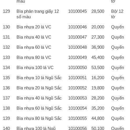
màu
tờ
129
Bìa phân trang giấy 12
10100045
28,500
Bộ/ 12
số màu
tờ
130
Bìa nhựa 20 lá VC
10100046
20,000
Quyển
131
Bìa nhựa 40 lá VC
10100047
27,300
Quyển
132
Bìa nhựa 60 lá VC
10100048
36,900
Quyển
133
Bìa nhựa 80 lá VC
10100049
45,400
Quyển
134
Bìa nhựa 100 lá VC
10100050
53,500
Quyển
135
Bìa nhựa 10 lá Ngũ Sắc
10100051
16,200
Quyển
136
Bìa nhựa 20 lá Ngũ Sắc
10100052
19,800
Quyển
137
Bìa nhựa 40 lá Ngũ Sắc
10100053
28,200
Quyển
138
Bìa nhựa 60 lá Ngũ Sắc
10100054
35,200
Quyển
139
Bìa nhựa 80 lá Ngũ Sắc
10100055
44,800
Quyển
140
Bìa nhựa 100 lá Ngũ
10100056
50,100
Quyển