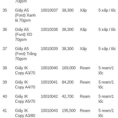
70gsm
35
Giấy A5
10010037
38,300
Xấp
5 xấp / lốc
(Ford) Xanh
lá 70gsm
36
Giấy A5
10010038
38,300
Xấp
5 xấp / lốc
(Ford) XD
70gsm
37
Giấy A5
10010039
38,300
Xấp
5 xấp / lốc
(Ford) Trắng
70gsm
38
Giấy IK
10010040
169,000
Ream
5 ream/1
Copy A3/70
lốc
39
Giấy IK
10010041
84,200
Ream
5 ream/1
Copy A4/70
lốc
40
Giấy IK
10010042
42,700
Ream
5 ream/1
Copy A5/70
lốc
41
Giấy IK
10010043
195,500
Ream
5 ream/1
Copy A3/80
lốc