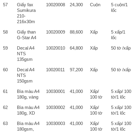
57
Giấy fax
10020008
24,300
Cuộn
5 cuộn/1
Sumikura
lốc
210-
216x30m
58
Giấy than
10020009
88,600
Xấp
5 xấp/1
G-Star A4
lốc
59
Decal A4
10020010
64,800
Xấp
50 tờ /xấp
NTS
135gsm
60
Decal A4
10020011
97,200
Xấp
50 tờ /xấp
NTS
150gsm
61
Bìa màu A4
10030001
41,000
Xấp/
5 xấp/ 100
180g, vàng
100 tờ
tờ/1 lốc
62
Bìa màu A4
10030002
41,000
Xấp/
5 xấp/ 100
180g, XD
100 tờ
tờ/1 lốc
63
Bìa màu A4
10030003
41,000
Xấp/
5 xấp/ 100
180gsm,
100 tờ
tờ/1 lốc