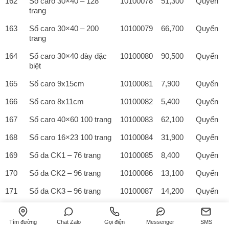
162
Sổ caro 30×40 – 128
10100078
51,300
Quyển
trang
163
Sổ caro 30×40 – 200
10100079
66,700
Quyển
trang
164
Sổ caro 30×40 dày đặc
10100080
90,500
Quyển
biệt
165
Sổ caro 9x15cm
10100081
7,900
Quyển
166
Sổ caro 8x11cm
10100082
5,400
Quyển
167
Sổ caro 40×60 100 trang
10100083
62,100
Quyển
168
Sổ caro 16×23 100 trang
10100084
31,900
Quyển
169
Sổ da CK1 – 76 trang
10100085
8,400
Quyển
170
Sổ da CK2 – 96 trang
10100086
13,100
Quyển
171
Sổ da CK3 – 96 trang
10100087
14,200
Quyển
172
Sổ da CK4 – 104 trang
10100088
15,700
Quyển
Tìm đường
Chat Zalo
Gọi điện
Messenger
SMS
173
Sổ da CK5 – 96 trang
10100089
17,100
Quyển