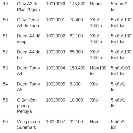
49
Giấy A3 IK
10010056
145,800
Ream
5 ream/1
Plus 70gsm
lốc
50
Giấy Decal
10020001
78,400
Xấp/
5 xấp/ 100
A4 đế xanh
100 tờ
tờ/1 lốc
51
Decal A4 đế
10020002
82,100
Xấp/
5 xấp/ 100
vàng
100 tờ
tờ/1 lốc
52
Decal A4 da
10020003
85,300
Xấp/
5 xấp/ 100
bò
100 tờ
tờ/1 lốc
53
Decal Tomy
10020004
153,400
Hộp/100
5 hộp/100
A4
tờ
tờ/1 lốc
54
Decal Tomy
10020005
9,800
Xấp
5 xấp/1
A5
lốc
55
Giấy niêm
10020006
18,300
Xấp
5 xấp/1
phong
lốc
Perluya
56
Vòng gia cố
10020007
32,100
Hộp
5 hộp/1
Suremark
lốc