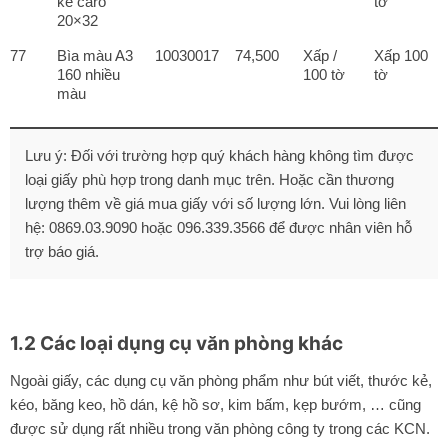
kẻ caro
tờ
20×32
77
Bìa màu A3
10030017
74,500
Xấp /
Xấp 100
160 nhiều
100 tờ
tờ
màu
Lưu ý: Đối với trường hợp quý khách hàng không tìm được
loại giấy phù hợp trong danh mục trên. Hoặc cần thương
lượng thêm về giá mua giấy với số lượng lớn. Vui lòng liên
hệ: 0869.03.9090 hoặc 096.339.3566 để được nhân viên hỗ
trợ báo giá.
1.2 Các loại dụng cụ văn phòng khác
Ngoài giấy, các dụng cụ văn phòng phẩm như bút viết, thước kẻ,
kéo, băng keo, hồ dán, kệ hồ sơ, kim bấm, kẹp bướm, … cũng
được sử dụng rất nhiều trong văn phòng công ty trong các KCN.