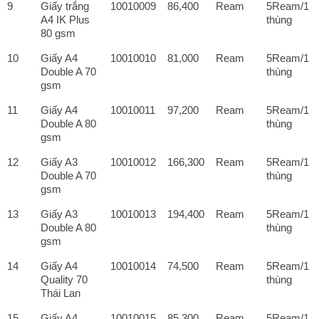
9
Giấy trắng
10010009
86,400
Ream
5Ream/1
A4 IK Plus
thùng
80 gsm
10
Giấy A4
10010010
81,000
Ream
5Ream/1
Double A 70
thùng
gsm
11
Giấy A4
10010011
97,200
Ream
5Ream/1
Double A 80
thùng
gsm
12
Giấy A3
10010012
166,300
Ream
5Ream/1
Double A 70
thùng
gsm
13
Giấy A3
10010013
194,400
Ream
5Ream/1
Double A 80
thùng
gsm
14
Giấy A4
10010014
74,500
Ream
5Ream/1
Quality 70
thùng
Thái Lan
15
Giấy A4
10010015
85,300
Ream
5Ream/1