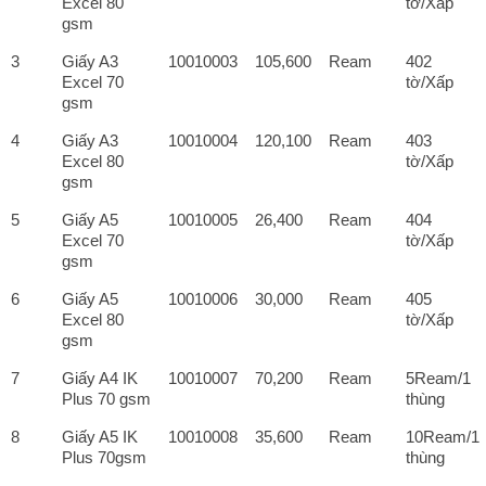
Excel 80
tờ/Xấp
gsm
3
Giấy A3
10010003
105,600
Ream
402
Excel 70
tờ/Xấp
gsm
4
Giấy A3
10010004
120,100
Ream
403
Excel 80
tờ/Xấp
gsm
5
Giấy A5
10010005
26,400
Ream
404
Excel 70
tờ/Xấp
gsm
6
Giấy A5
10010006
30,000
Ream
405
Excel 80
tờ/Xấp
gsm
7
Giấy A4 IK
10010007
70,200
Ream
5Ream/1
Plus 70 gsm
thùng
8
Giấy A5 IK
10010008
35,600
Ream
10Ream/1
Plus 70gsm
thùng