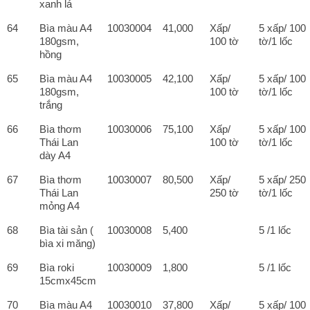
xanh lá
64
Bìa màu A4
10030004
41,000
Xấp/
5 xấp/ 100
180gsm,
100 tờ
tờ/1 lốc
hồng
65
Bìa màu A4
10030005
42,100
Xấp/
5 xấp/ 100
180gsm,
100 tờ
tờ/1 lốc
trắng
66
Bìa thơm
10030006
75,100
Xấp/
5 xấp/ 100
Thái Lan
100 tờ
tờ/1 lốc
dày A4
67
Bìa thơm
10030007
80,500
Xấp/
5 xấp/ 250
Thái Lan
250 tờ
tờ/1 lốc
mỏng A4
68
Bìa tài sản (
10030008
5,400
5 /1 lốc
bìa xi măng)
69
Bìa roki
10030009
1,800
5 /1 lốc
15cmx45cm
70
Bìa màu A4
10030010
37,800
Xấp/
5 xấp/ 100