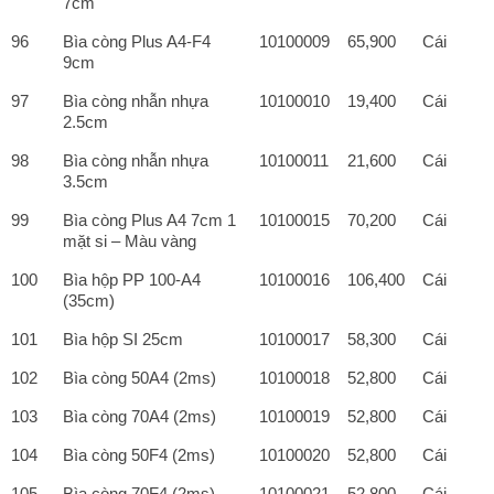
7cm
96
Bìa còng Plus A4-F4
10100009
65,900
Cái
9cm
97
Bìa còng nhẫn nhựa
10100010
19,400
Cái
2.5cm
98
Bìa còng nhẫn nhựa
10100011
21,600
Cái
3.5cm
99
Bìa còng Plus A4 7cm 1
10100015
70,200
Cái
mặt si – Màu vàng
100
Bìa hộp PP 100-A4
10100016
106,400
Cái
(35cm)
101
Bìa hộp SI 25cm
10100017
58,300
Cái
102
Bìa còng 50A4 (2ms)
10100018
52,800
Cái
103
Bìa còng 70A4 (2ms)
10100019
52,800
Cái
104
Bìa còng 50F4 (2ms)
10100020
52,800
Cái
105
Bìa còng 70F4 (2ms)
10100021
52,800
Cái