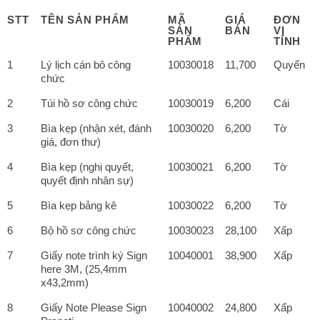
STT
TÊN SẢN PHẨM
MÃ
GIÁ
ĐƠN
SẢN
BÁN
VỊ
PHẨM
TÍNH
1
Lý lịch cán bô công
10030018
11,700
Quyển
chức
2
Túi hồ sơ công chức
10030019
6,200
Cái
3
Bìa kẹp (nhận xét, đánh
10030020
6,200
Tờ
giá, đơn thư)
4
Bìa kẹp (nghị quyết,
10030021
6,200
Tờ
quyết định nhân sự)
5
Bìa kẹp bảng kê
10030022
6,200
Tờ
6
Bộ hồ sơ công chức
10030023
28,100
Xấp
7
Giấy note trình ký Sign
10040001
38,900
Xấp
here 3M, (25,4mm
x43,2mm)
8
Giấy Note Please Sign
10040002
24,800
Xấp