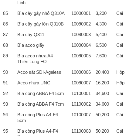
Linh
85
Bìa cây gáy nhỏ Q310A
10090001
3,200
Cái
86
Bìa cây gáy lớn Q310B
10090002
4,300
Cái
87
Bìa cây Q311
10090003
5,400
Cái
88
Bìa acco giấy
10090004
6,500
Cái
89
Bìa acco nhựa A4 –
10090005
7,600
Cái
Thiên Long FO
90
Acco sắt SDI-Ageless
10090006
20,400
Hộp
91
Acco nhựa UNC
10090007
16,200
Hộp
92
Bìa còng ABBA F4 5cm
10100001
34,600
Cái
93
Bìa còng ABBA F4 7cm
10100002
34,600
Cái
94
Bìa còng Plus A4-F4
10100007
50,200
Cái
5cm
95
Bìa còng Plus A4-F4
10100008
50,200
Cái