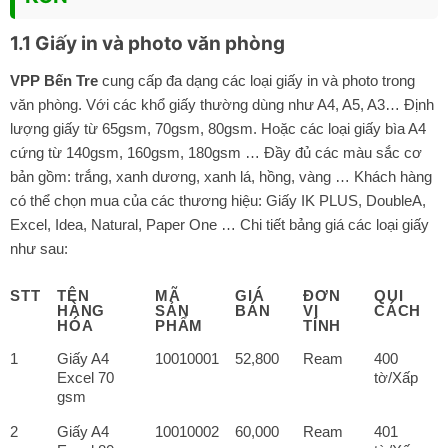
1.1 Giấy in và photo văn phòng
VPP Bến Tre
cung cấp đa dạng các loại giấy in và photo trong
văn phòng. Với các khổ giấy thường dùng như A4, A5, A3… Định
lượng giấy từ 65gsm, 70gsm, 80gsm. Hoặc các loại giấy bìa A4
cứng từ 140gsm, 160gsm, 180gsm … Đầy đủ các màu sắc cơ
bản gồm: trắng, xanh dương, xanh lá, hồng, vàng … Khách hàng
có thể chọn mua của các thương hiệu:
Giấy IK PLUS
, DoubleA,
Excel, Idea, Natural, Paper One … Chi tiết bảng giá các loại giấy
như sau:
STT
TÊN
MÃ
GIÁ
ĐƠN
QUI
HÀNG
SẢN
BÁN
VỊ
CÁCH
HÓA
PHẨM
TÍNH
1
Giấy A4
10010001
52,800
Ream
400
Excel 70
tờ/Xấp
gsm
2
Giấy A4
10010002
60,000
Ream
401