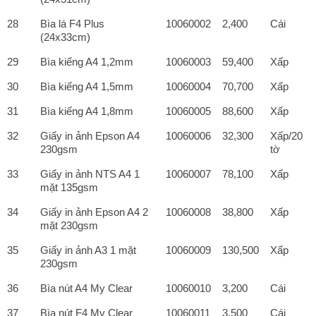
28
Bìa lá F4 Plus
10060002
2,400
Cái
(24x33cm)
29
Bìa kiếng A4 1,2mm
10060003
59,400
Xấp
30
Bìa kiếng A4 1,5mm
10060004
70,700
Xấp
31
Bìa kiếng A4 1,8mm
10060005
88,600
Xấp
32
Giấy in ảnh Epson A4
10060006
32,300
Xấp/20
230gsm
tờ
33
Giấy in ảnh NTS A4 1
10060007
78,100
Xấp
mặt 135gsm
34
Giấy in ảnh Epson A4 2
10060008
38,800
Xấp
mặt 230gsm
35
Giấy in ảnh A3 1 mặt
10060009
130,500
Xấp
230gsm
36
Bìa nút A4 My Clear
10060010
3,200
Cái
37
Bìa nút F4 My Clear
10060011
3,500
Cái