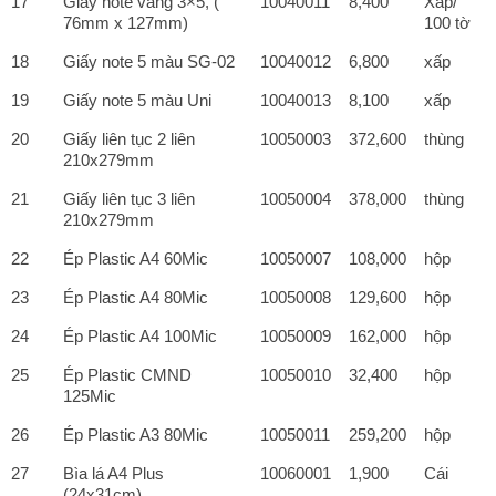
17
Giấy note vàng 3×5, (
10040011
8,400
Xấp/
76mm x 127mm)
100 tờ
18
Giấy note 5 màu SG-02
10040012
6,800
xấp
19
Giấy note 5 màu Uni
10040013
8,100
xấp
20
Giấy liên tục 2 liên
10050003
372,600
thùng
210x279mm
21
Giấy liên tục 3 liên
10050004
378,000
thùng
210x279mm
22
Ép Plastic A4 60Mic
10050007
108,000
hộp
23
Ép Plastic A4 80Mic
10050008
129,600
hộp
24
Ép Plastic A4 100Mic
10050009
162,000
hộp
25
Ép Plastic CMND
10050010
32,400
hộp
125Mic
26
Ép Plastic A3 80Mic
10050011
259,200
hộp
27
Bìa lá A4 Plus
10060001
1,900
Cái
(24x31cm)