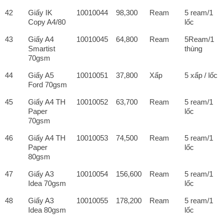
42
Giấy IK
10010044
98,300
Ream
5 ream/1
Copy A4/80
lốc
43
Giấy A4
10010045
64,800
Ream
5Ream/1
Smartist
thùng
70gsm
44
Giấy A5
10010051
37,800
Xấp
5 xấp / lốc
Ford 70gsm
45
Giấy A4 TH
10010052
63,700
Ream
5 ream/1
Paper
lốc
70gsm
46
Giấy A4 TH
10010053
74,500
Ream
5 ream/1
Paper
lốc
80gsm
47
Giấy A3
10010054
156,600
Ream
5 ream/1
Idea 70gsm
lốc
48
Giấy A3
10010055
178,200
Ream
5 ream/1
Idea 80gsm
lốc