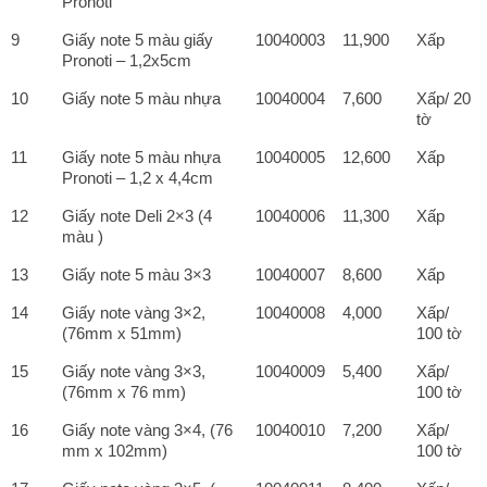
Pronoti
9
Giấy note 5 màu giấy
10040003
11,900
Xấp
Pronoti – 1,2x5cm
10
Giấy note 5 màu nhựa
10040004
7,600
Xấp/ 20
tờ
11
Giấy note 5 màu nhựa
10040005
12,600
Xấp
Pronoti – 1,2 x 4,4cm
12
Giấy note Deli 2×3 (4
10040006
11,300
Xấp
màu )
13
Giấy note 5 màu 3×3
10040007
8,600
Xấp
14
Giấy note vàng 3×2,
10040008
4,000
Xấp/
(76mm x 51mm)
100 tờ
15
Giấy note vàng 3×3,
10040009
5,400
Xấp/
(76mm x 76 mm)
100 tờ
16
Giấy note vàng 3×4, (76
10040010
7,200
Xấp/
mm x 102mm)
100 tờ