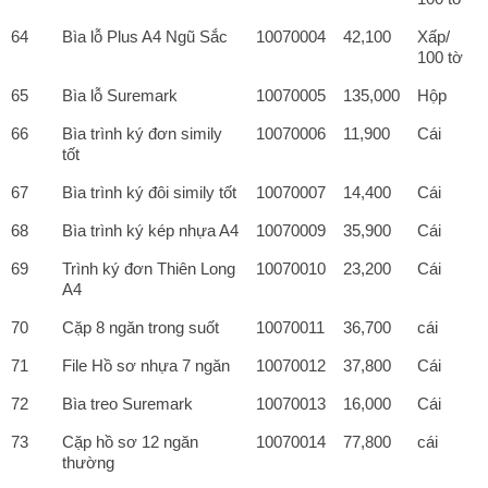
64
Bìa lỗ Plus A4 Ngũ Sắc
10070004
42,100
Xấp/
100 tờ
65
Bìa lỗ Suremark
10070005
135,000
Hộp
66
Bìa trình ký đơn simily
10070006
11,900
Cái
tốt
67
Bìa trình ký đôi simily tốt
10070007
14,400
Cái
68
Bìa trình ký kép nhựa A4
10070009
35,900
Cái
69
Trình ký đơn Thiên Long
10070010
23,200
Cái
A4
70
Cặp 8 ngăn trong suốt
10070011
36,700
cái
71
File Hồ sơ nhựa 7 ngăn
10070012
37,800
Cái
72
Bìa treo Suremark
10070013
16,000
Cái
73
Cặp hồ sơ 12 ngăn
10070014
77,800
cái
thường