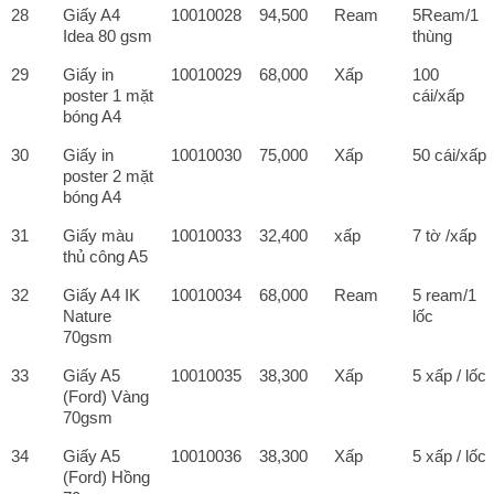
28
Giấy A4
10010028
94,500
Ream
5Ream/1
Idea 80 gsm
thùng
29
Giấy in
10010029
68,000
Xấp
100
poster 1 mặt
cái/xấp
bóng A4
30
Giấy in
10010030
75,000
Xấp
50 cái/xấp
poster 2 mặt
bóng A4
31
Giấy màu
10010033
32,400
xấp
7 tờ /xấp
thủ công A5
32
Giấy A4 IK
10010034
68,000
Ream
5 ream/1
Nature
lốc
70gsm
33
Giấy A5
10010035
38,300
Xấp
5 xấp / lốc
(Ford) Vàng
70gsm
34
Giấy A5
10010036
38,300
Xấp
5 xấp / lốc
(Ford) Hồng