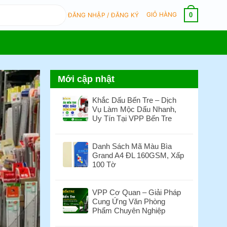
GIỎ HÀNG
0
ĐĂNG NHẬP / ĐĂNG KÝ
Mới cập nhật
Khắc Dấu Bến Tre – Dịch
Vụ Làm Mộc Dấu Nhanh,
Uy Tín Tại VPP Bến Tre
Không
có
Danh Sách Mã Màu Bìa
bình
Grand A4 ĐL 160GSM, Xấp
luận
100 Tờ
ở
Khắc
Không
Dấu
có
VPP Cơ Quan – Giải Pháp
Bến
bình
Cung Ứng Văn Phòng
Tre
luận
Phẩm Chuyên Nghiệp
–
ở
Dịch
Danh
Không