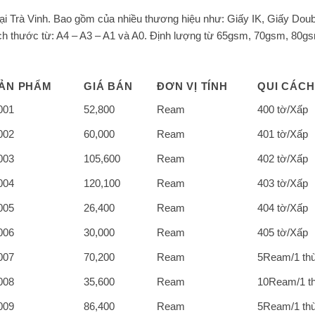
tại Trà Vinh. Bao gồm của nhiều thương hiệu như: Giấy IK, Giấy Dou
ch thước từ: A4 – A3 – A1 và A0. Định lượng từ 65gsm, 70gsm, 80g
ẢN PHẨM
GIÁ BÁN
ĐƠN VỊ TÍNH
QUI CÁCH
001
52,800
Ream
400 tờ/Xấp
002
60,000
Ream
401 tờ/Xấp
003
105,600
Ream
402 tờ/Xấp
004
120,100
Ream
403 tờ/Xấp
005
26,400
Ream
404 tờ/Xấp
006
30,000
Ream
405 tờ/Xấp
007
70,200
Ream
5Ream/1 th
008
35,600
Ream
10Ream/1 t
009
86,400
Ream
5Ream/1 th