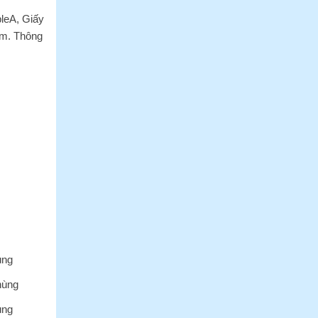
bleA, Giấy
sm. Thông
ùng
hùng
ùng