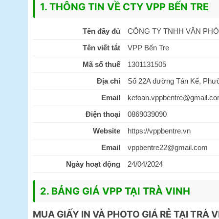
1. THÔNG TIN VỀ CTY VPP BẾN TRE
Tên đầy đủ
CÔNG TY TNHH VĂN PHÒ
Tên viết tắt
VPP Bến Tre
Mã số thuế
1301131505
Địa chỉ
Số 22A đường Tán Kế, Phườn
Email
ketoan.vppbentre@gmail.c
Điện thoại
0869039090
Website
https://vppbentre.vn
Email
vppbentre22@gmail.com
Ngày hoạt động
24/04/2024
2. BẢNG GIÁ VPP TẠI TRÀ VINH
MUA GIẤY IN VÀ PHOTO GIÁ RẺ TẠI TRÀ 