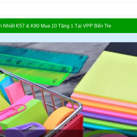
In Nhiệt K57 & K80 Mua 10 Tặng 1 Tại VPP Bến Tre