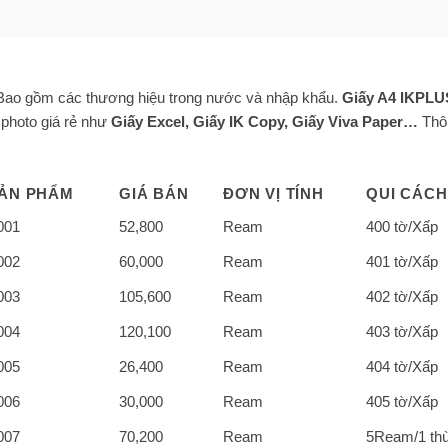
. Bao gồm các thương hiệu trong nước và nhập khẩu.
Giấy A4 IKPLUS
 photo giá rẻ như
Giấy Excel,
Giấy IK Copy
, Giấy Viva Paper…
Thôn
ẢN PHẨM
GIÁ BÁN
ĐƠN VỊ TÍNH
QUI CÁCH
001
52,800
Ream
400 tờ/Xấp
002
60,000
Ream
401 tờ/Xấp
003
105,600
Ream
402 tờ/Xấp
004
120,100
Ream
403 tờ/Xấp
005
26,400
Ream
404 tờ/Xấp
006
30,000
Ream
405 tờ/Xấp
007
70,200
Ream
5Ream/1 th