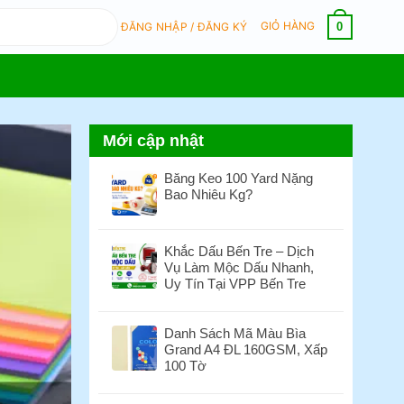
GIỎ HÀNG
0
ĐĂNG NHẬP / ĐĂNG KÝ
Mới cập nhật
Băng Keo 100 Yard Nặng
Bao Nhiêu Kg?
Không
có
bình
Khắc Dấu Bến Tre – Dịch
luận
Vụ Làm Mộc Dấu Nhanh,
ở
Uy Tín Tại VPP Bến Tre
Băng
Không
Keo
có
100
Danh Sách Mã Màu Bìa
bình
Yard
Grand A4 ĐL 160GSM, Xấp
luận
Nặng
100 Tờ
ở
Bao
Khắc
Không
Nhiêu
Dấu
có