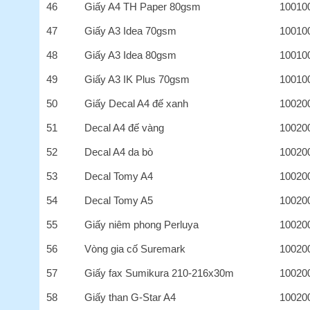
46
Giấy A4 TH Paper 80gsm
10010
47
Giấy A3 Idea 70gsm
10010
48
Giấy A3 Idea 80gsm
10010
49
Giấy A3 IK Plus 70gsm
10010
50
Giấy Decal A4 đế xanh
10020
51
Decal A4 đế vàng
10020
52
Decal A4 da bò
10020
53
Decal Tomy A4
10020
54
Decal Tomy A5
10020
55
Giấy niêm phong Perluya
10020
56
Vòng gia cố Suremark
10020
57
Giấy fax Sumikura 210-216x30m
10020
58
Giấy than G-Star A4
10020