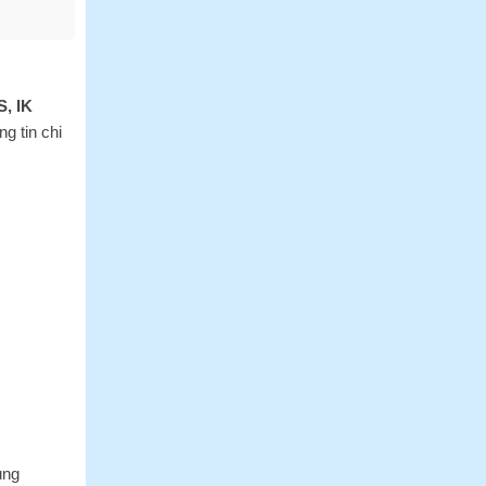
Tại
Bến
Tre
Giá
Sỉ
, IK
g tin chi
ùng