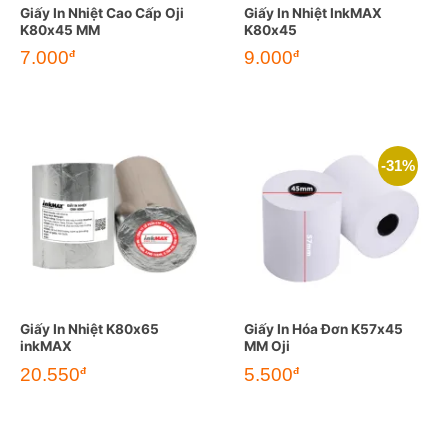
Giấy In Nhiệt Cao Cấp Oji
Giấy In Nhiệt InkMAX
K80x45 MM
K80x45
7.000
9.000
đ
đ
-31%
Giấy In Nhiệt K80x65
Giấy In Hóa Đơn K57x45
inkMAX
MM Oji
Giá
Giá
20.550
5.500
đ
đ
gốc
hiện
là:
tại
8.000đ.
là:
5.500đ.