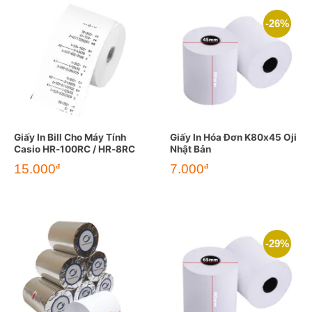
-26%
Giấy In Bill Cho Máy Tính
Giấy In Hóa Đơn K80x45 Oji
Casio HR-100RC / HR-8RC
Nhật Bản
Giá
Giá
15.000
7.000
đ
đ
gốc
hiện
là:
tại
9.500đ.
là:
7.000đ.
-29%