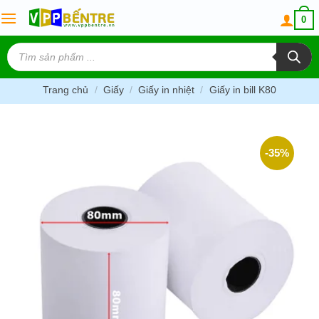
Skip
0
to
content
Tìm
kiếm
sản
phẩm
Trang chủ
/
Giấy
/
Giấy in nhiệt
/
Giấy in bill K80
-35%