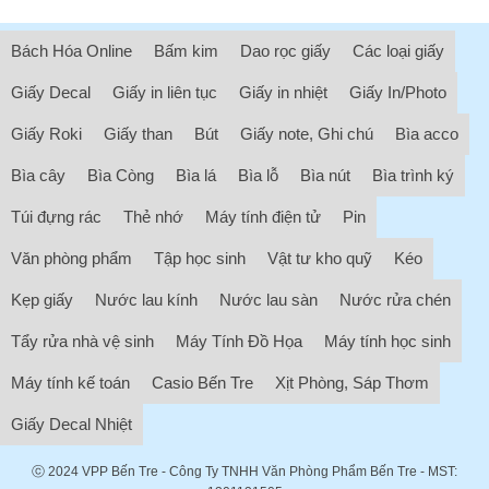
Bách Hóa Online
Bấm kim
Dao rọc giấy
Các loại giấy
Giấy Decal
Giấy in liên tục
Giấy in nhiệt
Giấy In/Photo
Giấy Roki
Giấy than
Bút
Giấy note, Ghi chú
Bìa acco
Bìa cây
Bìa Còng
Bìa lá
Bìa lỗ
Bìa nút
Bìa trình ký
Túi đựng rác
Thẻ nhớ
Máy tính điện tử
Pin
Văn phòng phẩm
Tập học sinh
Vật tư kho quỹ
Kéo
Kẹp giấy
Nước lau kính
Nước lau sàn
Nước rửa chén
Tẩy rửa nhà vệ sinh
Máy Tính Đồ Họa
Máy tính học sinh
Máy tính kế toán
Casio Bến Tre
Xịt Phòng, Sáp Thơm
Giấy Decal Nhiệt
ⓒ 2024
VPP Bến Tre
- Công Ty TNHH Văn Phòng Phẩm Bến Tre - MST: