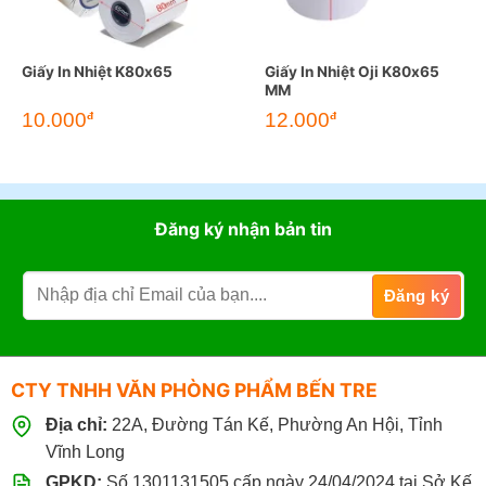
Giấy In Nhiệt K80x65
Giấy In Nhiệt Oji K80x65
MM
Giá
Giá
10.000
12.000
đ
đ
gốc
hiện
là:
tại
17.000đ.
là:
12.000đ.
Đăng ký nhận bản tin
CTY TNHH VĂN PHÒNG PHẨM BẾN TRE
Địa chỉ:
22A, Đường Tán Kế, Phường An Hội, Tỉnh
Vĩnh Long
GPKD:
Số 1301131505 cấp ngày 24/04/2024 tại Sở Kế