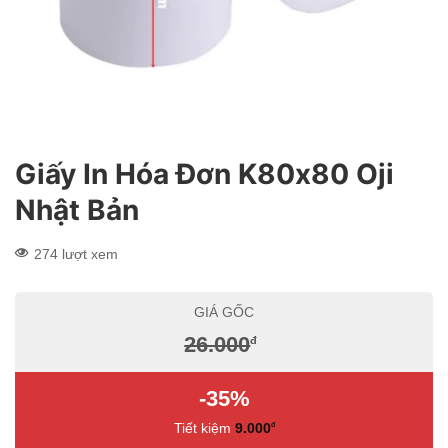
Giấy In Hóa Đơn K80x80 Oji
Nhật Bản
274 lượt xem
GIÁ GỐC
26.000
đ
-35%
Tiết kiệm
9.000
đ