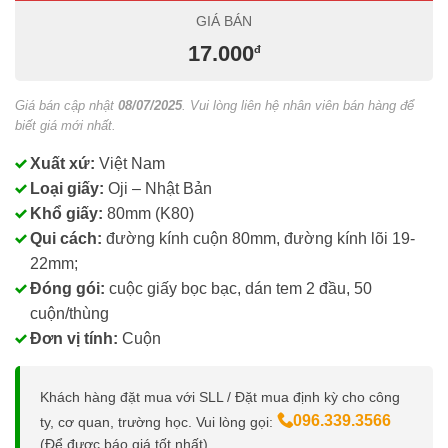
GIÁ BÁN
17.000
đ
Giá bán cập nhật
08/07/2025
. Vui lòng liên hệ nhân viên bán hàng để
biết giá mới nhất.
Xuất xứ:
Việt Nam
Loại giấy:
Oji – Nhật Bản
Khổ giấy:
80mm (K80)
Qui cách:
đường kính cuộn 80mm, đường kính lõi 19-
22mm;
Đóng gói:
cuộc giấy bọc bạc, dán tem 2 đầu, 50
cuộn/thùng
Đơn vị tính:
Cuộn
Khách hàng đặt mua với SLL / Đặt mua định kỳ cho công
096.339.3566
ty, cơ quan, trường học. Vui lòng gọi:
(Để được báo giá tốt nhất)