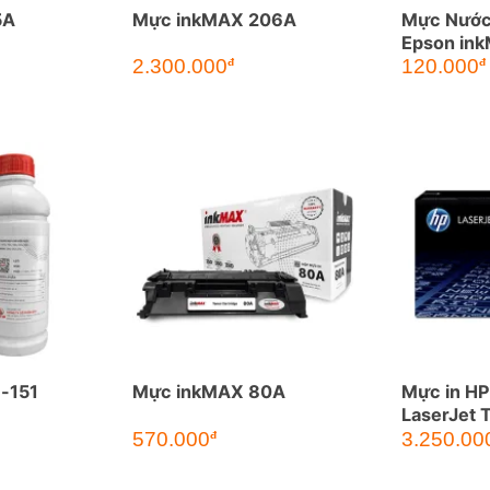
5A
Mực inkMAX 206A
Mực Nước
Epson in
2.300.000
120.000
đ
đ
-151
Mực inkMAX 80A
Mực in HP
LaserJet 
570.000
3.250.00
đ