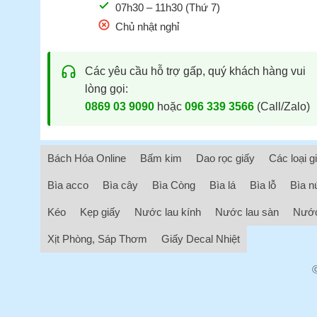
07h30 – 11h30 (Thứ 7)
Chủ nhật nghỉ
Các yêu cầu hỗ trợ gấp, quý khách hàng vui
lòng gọi:
0869 03 9090
hoặc
096 339 3566
(Call/Zalo)
Bách Hóa Online
Bấm kim
Dao rọc giấy
Các loại g
Bìa acco
Bìa cây
Bìa Còng
Bìa lá
Bìa lỗ
Bìa n
Kéo
Kẹp giấy
Nước lau kính
Nước lau sàn
Nước
Xịt Phòng, Sáp Thơm
Giấy Decal Nhiệt