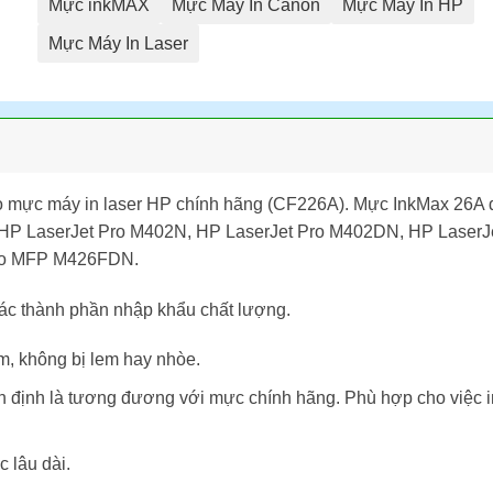
Mực inkMAX
Mực Máy In Canon
Mực Máy In HP
Mực Máy In Laser
o mực máy in laser HP chính hãng (CF226A). Mực InkMax 26A 
, HP LaserJet Pro M402N, HP LaserJet Pro M402DN, HP Lase
ro MFP M426FDN.
ác thành phần nhập khẩu chất lượng.
ậm, không bị lem hay nhòe.
định là tương đương với mực chính hãng. Phù hợp cho việc in
c lâu dài.