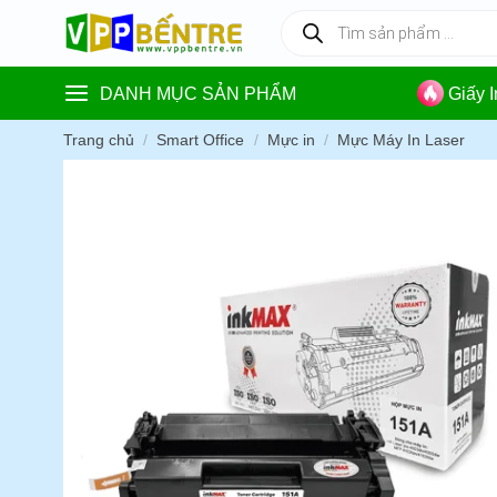
Skip
Tìm
kiếm
to
sản
content
phẩm
DANH MỤC SẢN PHẨM
Giấy 
Trang chủ
/
Smart Office
/
Mực in
/
Mực Máy In Laser