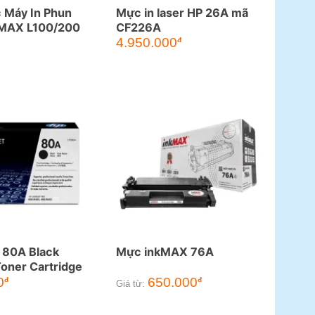
 Máy In Phun
Mực in laser HP 26A mã
kMAX L100/200
CF226A
4.950.000
đ
 80A Black
Mực inkMAX 76A
Toner Cartridge
0
650.000
đ
đ
Giá từ: