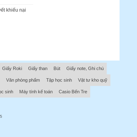
ết khiếu nại
Giấy Roki
Giấy than
Bút
Giấy note, Ghi chú
Văn phòng phẩm
Tập học sinh
Vật tư kho quỹ
ọc sinh
Máy tính kế toán
Casio Bến Tre
05