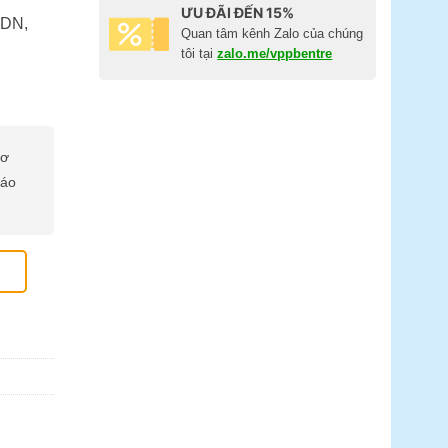
ƯU ĐÃI ĐẾN 15%
FDN,
Quan tâm kênh Zalo của chúng
tôi tại
zalo.me/vppbentre
cơ
báo