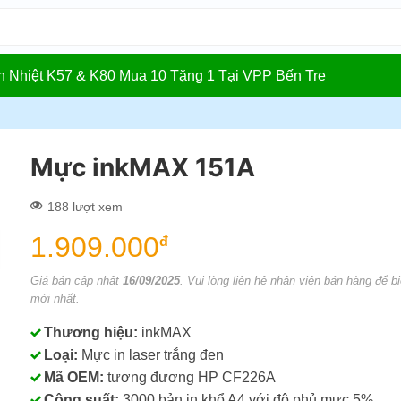
In Nhiệt K57 & K80 Mua 10 Tặng 1 Tại VPP Bến Tre
Mực inkMAX 151A
188 lượt xem
1.909.000
đ
Giá bán cập nhật
16/09/2025
. Vui lòng liên hệ nhân viên bán hàng để bi
mới nhất.
Thương hiệu:
inkMAX
Loại:
Mực in laser trắng đen
Mã OEM:
tương đương HP CF226A
Công suất:
3000 bản in khổ A4 với độ phủ mực 5%