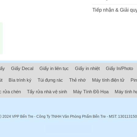
Tiếp nhận & Giải quy
iấy
Giấy Decal
Giấy in liên tục
Giấy in nhiệt
Giấy In/Photo
út
Bìa trình ký
Túi đựng rác
Thẻ nhớ
Máy tính điện tử
Pin
 rửa chén
Tẩy rửa nhà vệ sinh
Máy Tính Đồ Họa
Máy tính h
ⓒ 2024
VPP Bến Tre
- Công Ty TNHH Văn Phòng Phẩm Bến Tre - MST: 13011315