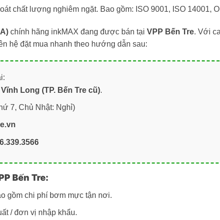
 soát chất lượng nghiêm ngặt. Bao gồm: ISO 9001, ISO 14001, 
6A)
chính hãng inkMAX đang được bán tại
VPP Bến Tre
. Với c
iên hệ đặt mua nhanh theo hướng dẫn sau:
i:
Vĩnh Long (TP. Bến Tre cũ)
.
hứ 7, Chủ Nhật: Nghỉ)
re.vn
6.339.3566
PP Bến Tre:
ao gồm chi phí bơm mực tận nơi.
ất / đơn vị nhập khẩu.