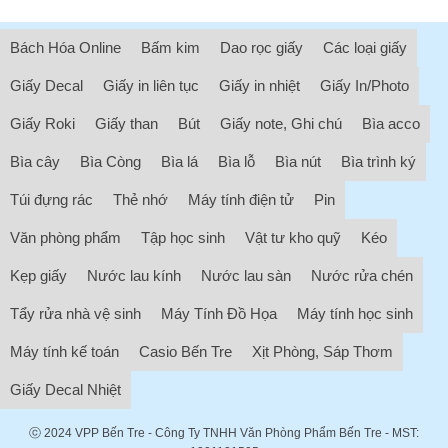
Bách Hóa Online
Bấm kim
Dao rọc giấy
Các loại giấy
Giấy Decal
Giấy in liên tục
Giấy in nhiệt
Giấy In/Photo
Giấy Roki
Giấy than
Bút
Giấy note, Ghi chú
Bìa acco
Bìa cây
Bìa Còng
Bìa lá
Bìa lỗ
Bìa nút
Bìa trình ký
Túi đựng rác
Thẻ nhớ
Máy tính điện tử
Pin
Văn phòng phẩm
Tập học sinh
Vật tư kho quỹ
Kéo
Kẹp giấy
Nước lau kính
Nước lau sàn
Nước rửa chén
Tẩy rửa nhà vệ sinh
Máy Tính Đồ Họa
Máy tính học sinh
Máy tính kế toán
Casio Bến Tre
Xịt Phòng, Sáp Thơm
Giấy Decal Nhiệt
ⓒ 2024
VPP Bến Tre
- Công Ty TNHH Văn Phòng Phẩm Bến Tre - MST: