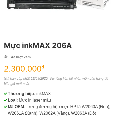
Mực inkMAX 206A
143 lượt xem
2.300.000
đ
Giá bán cập nhật
16/09/2025
. Vui lòng liên hệ nhân viên bán hàng để
biết giá mới nhất.
Thương hiệu:
inkMAX
Loại:
Mực in laser màu
Mã OEM:
tương đương hộp mực HP là W2060A (Đen),
W2061A (Xanh), W2062A (Vàng), W2063A (Đỏ)