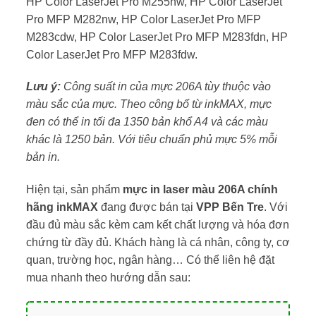
HP Color LaserJet Pro M255nw, HP Color LaserJet
Pro MFP M282nw, HP Color LaserJet Pro MFP
M283cdw, HP Color LaserJet Pro MFP M283fdn, HP
Color LaserJet Pro MFP M283fdw.
Lưu ý:
Công suất in của mực 206A tùy thuộc vào
màu sắc của mực. Theo công bố từ inkMAX, mực
đen có thể in tối đa 1350 bản khổ A4 và các màu
khác là 1250 bản. Với tiêu chuẩn phủ mực 5% mỗi
bản in.
Hiện tại, sản phẩm
mực in laser màu 206A chính
hãng inkMAX
đang được bán tại
VPP Bến Tre
. Với
đầu đủ màu sắc kèm cam kết chất lượng và hóa đơn
chứng từ đầy đủ. Khách hàng là cá nhân, công ty, cơ
quan, trường học, ngân hàng… Có thể liên hệ đặt
mua nhanh theo hướng dẫn sau: