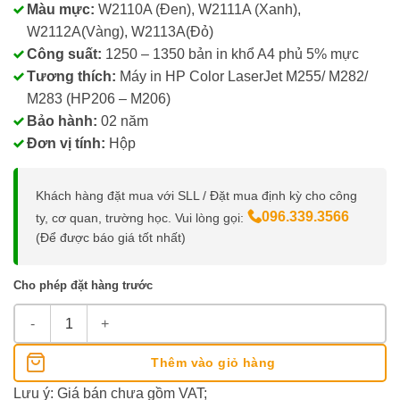
Màu mực:
W2110A (Đen), W2111A (Xanh),
W2112A(Vàng), W2113A(Đỏ)
Công suất:
1250 – 1350 bản in khổ A4 phủ 5% mực
Tương thích:
Máy in HP Color LaserJet M255/ M282/
M283 (HP206 – M206)
Bảo hành:
02 năm
Đơn vị tính:
Hộp
Khách hàng đặt mua với SLL / Đặt mua định kỳ cho công
096.339.3566
ty, cơ quan, trường học. Vui lòng gọi:
(Để được báo giá tốt nhất)
Cho phép đặt hàng trước
Mực inkMAX 206A số lượng
Thêm vào giỏ hàng
Lưu ý: Giá bán chưa gồm VAT;