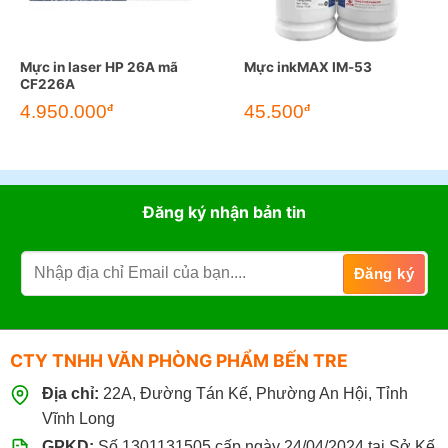
Mực in laser HP 26A mã
Mực inkMAX IM-53
CF226A
4.950.000
45.500
đ
đ
Đăng ký nhận bản tin
CTY TNHH VĂN PHÒNG PHẨM BẾN TRE
Địa chỉ:
22A, Đường Tán Kế, Phường An Hội, Tỉnh
Vĩnh Long
GPKD:
Số 1301131505 cấp ngày 24/04/2024 tại Sở Kế