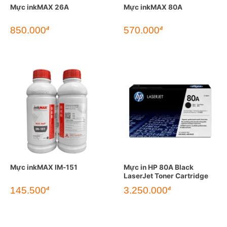
Mực inkMAX 26A
Mực inkMAX 80A
850.000
570.000
đ
đ
Mực inkMAX IM-151
Mực in HP 80A Black
LaserJet Toner Cartridge
145.500
3.250.000
đ
đ