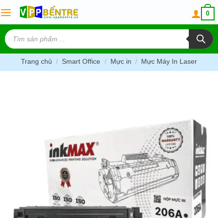
Skip
0
to
content
Tìm
kiếm
sản
phẩm
Trang chủ
/
Smart Office
/
Mực in
/
Mực Máy In Laser