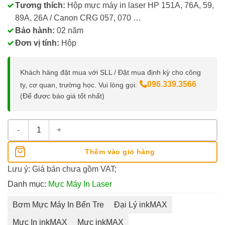
Tương thích:
Hộp mực máy in laser HP 151A, 76A, 59,
89A, 26A / Canon CRG 057, 070 …
Bảo hành:
02 năm
Đơn vị tính:
Hộp
Khách hàng đặt mua với SLL / Đặt mua định kỳ cho công
096.339.3566
ty, cơ quan, trường học. Vui lòng gọi:
(Để được báo giá tốt nhất)
Mực inkMAX IM-151 số lượng
Thêm vào giỏ hàng
Lưu ý: Giá bán chưa gồm VAT;
Danh mục:
Mực Máy In Laser
Bơm Mực Máy In Bến Tre
Đại Lý inkMAX
Mực In inkMAX
Mực inkMAX