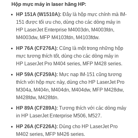
Hộp mực máy in laser hãng HP:
HP 151A (W1510A):
Đây là hộp mực chính mà IM-
151 được tối ưu cho, dùng cho các dòng máy in
HP LaserJet Enterprise M4003dn, M4003fdn,
M4003dw, MFP M4103fdn, M4103fdw.
HP 76A (CF276A):
Cũng là một trong những hộp
mực tương thích tốt, dùng cho các dòng máy in
HP LaserJet Pro M404 series, MFP M428 series.
HP 59A (CF259A):
Mực nạp IM-151 cũng tương
thích với hộp mực này, dùng cho HP LaserJet Pro
M304a, M404n, M404dn, M404dw, MFP M428dw,
M428fdw, M428fdn.
HP 89A (CF289A):
Tương thích với các dòng máy
in HP LaserJet Enterprise M506, M527.
HP 26A (CF226A):
Dùng cho HP LaserJet Pro
M402 series, MFP M426 series.