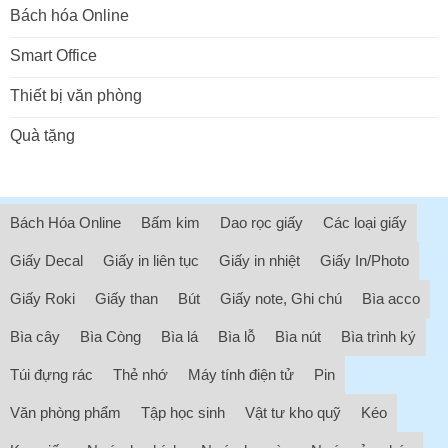
Bách hóa Online
Smart Office
Thiết bị văn phòng
Quà tặng
Bách Hóa Online
Bấm kim
Dao rọc giấy
Các loại giấy
Giấy Decal
Giấy in liên tục
Giấy in nhiệt
Giấy In/Photo
Giấy Roki
Giấy than
Bút
Giấy note, Ghi chú
Bìa acco
Bìa cây
Bìa Còng
Bìa lá
Bìa lỗ
Bìa nút
Bìa trình ký
Túi đựng rác
Thẻ nhớ
Máy tính điện tử
Pin
Văn phòng phẩm
Tập học sinh
Vật tư kho quỹ
Kéo