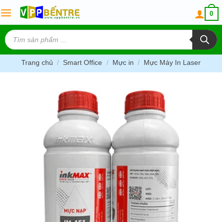
Skip
0
to
content
Tìm
kiếm
sản
phẩm
Trang chủ
/
Smart Office
/
Mực in
/
Mực Máy In Laser