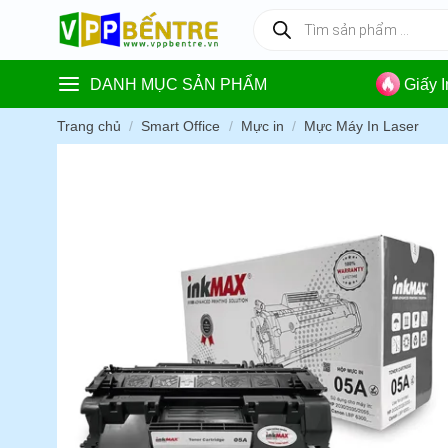
Skip
Tìm
kiếm
to
sản
content
phẩm
DANH MỤC SẢN PHẨM
Giấy 
Trang chủ
/
Smart Office
/
Mực in
/
Mực Máy In Laser