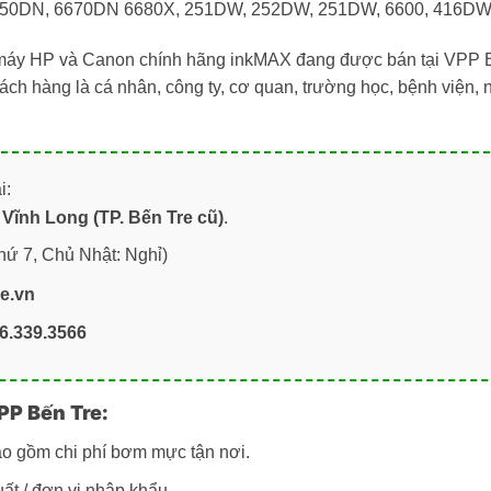
 6650DN, 6670DN 6680X, 251DW, 252DW, 251DW, 6600, 416D
 máy HP và Canon chính hãng inkMAX đang được bán tại VPP B
ách hàng là cá nhân, công ty, cơ quan, trường học, bệnh viện,
i:
Vĩnh Long (TP. Bến Tre cũ)
.
hứ 7, Chủ Nhật: Nghỉ)
re.vn
6.339.3566
PP Bến Tre:
ao gồm chi phí bơm mực tận nơi.
ất / đơn vị nhập khẩu.