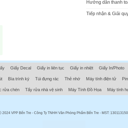
Hướng dẫn thanh to
Tiếp nhận & Giải quy
iấy
Giấy Decal
Giấy in liên tục
Giấy in nhiệt
Giấy In/Photo
út
Bìa trình ký
Túi đựng rác
Thẻ nhớ
Máy tính điện tử
Pin
 rửa chén
Tẩy rửa nhà vệ sinh
Máy Tính Đồ Họa
Máy tính h
ⓒ 2024
VPP Bến Tre
- Công Ty TNHH Văn Phòng Phẩm Bến Tre - MST: 13011315