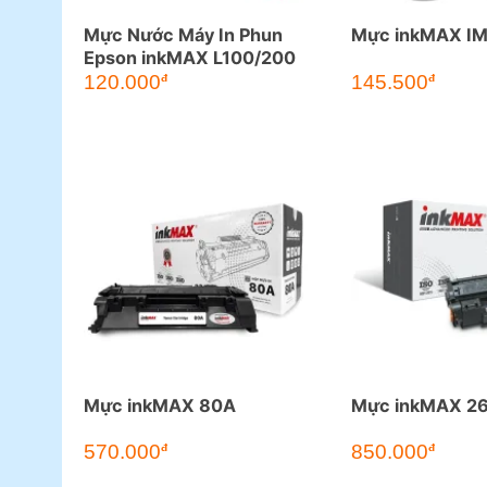
Mực Nước Máy In Phun
Mực inkMAX IM
Epson inkMAX L100/200
120.000
145.500
đ
đ
Mực inkMAX 80A
Mực inkMAX 2
570.000
850.000
đ
đ