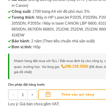
in Canon)
Công suất:
2700 trang A4 với độ phủ mực 5%
Tương thích:
Máy in HP LaserJet P2035, P2035N, P2
2055DN, P2055x / Máy in laser CANON LBP 6600, 6310
6650DN, 6670DN 6680X, 251DW, 252DW, 251DW, 660
416DW
Bảo hành:
2 năm (Theo tiêu chuẩn nhà sản xuất)
Đơn vị tính:
Hộp
Khách hàng đặt mua với SLL / Đặt mua định kỳ cho công ty, 
096.339.3566
quan, trường học. Vui lòng gọi:
(Để được 
giá tốt nhất)
Cho phép đặt hàng trước
Mực inkMAX 05A số lượng
Thêm vào giỏ hàng
Lưu ý: Giá bán chưa gồm VAT;