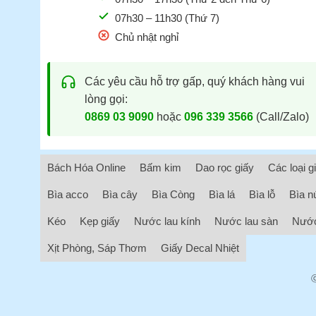
07h30 – 11h30 (Thứ 7)
Chủ nhật nghỉ
Các yêu cầu hỗ trợ gấp, quý khách hàng vui
lòng gọi:
0869 03 9090
hoặc
096 339 3566
(Call/Zalo)
Bách Hóa Online
Bấm kim
Dao rọc giấy
Các loại g
Bìa acco
Bìa cây
Bìa Còng
Bìa lá
Bìa lỗ
Bìa n
Kéo
Kẹp giấy
Nước lau kính
Nước lau sàn
Nước
Xịt Phòng, Sáp Thơm
Giấy Decal Nhiệt