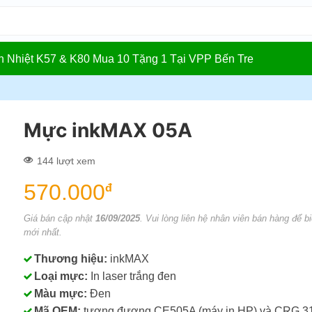
In Nhiệt K57 & K80 Mua 10 Tặng 1 Tại VPP Bến Tre
Mực inkMAX 05A
144 lượt xem
570.000
đ
Giá bán cập nhật
16/09/2025
. Vui lòng liên hệ nhân viên bán hàng để bi
mới nhất.
Thương hiệu:
inkMAX
Loại mực:
In laser trắng đen
Màu mực:
Đen
Mã OEM:
tương đương CE505A (máy in HP) và CRG 3