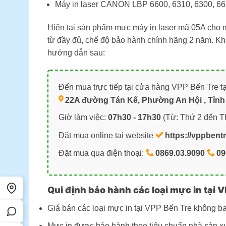
Máy in laser CANON LBP 6600, 6310, 6300,
Hiện tại sản phẩm mực máy in laser mã 05A cho
từ đầy đủ, chế độ bảo hành chính hãng 2 năm. Kh
hướng dẫn sau:
Đến mua trực tiếp tại cửa hàng VPP Bến Tre tạ
22A đường Tán Kế, Phường An Hội , Tỉnh 
Giờ làm việc:
07h30 - 17h30
(Từ: Thứ 2 đến T
Đặt mua online tại website
https://vppbent
Đặt mua qua điện thoại:
0869.03.9090
09
Qui định bảo hành các loại mực in tại V
Giá bán các loại mực in tại VPP Bến Tre không b
Mực in được bảo hành theo tiêu chuẩn nhà sản xu