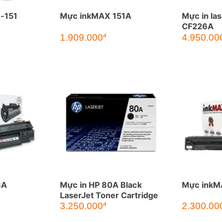
-151
Mực inkMAX 151A
Mực in la
CF226A
1.909.000
4.950.00
đ
6A
Mực in HP 80A Black
Mực inkM
LaserJet Toner Cartridge
3.250.000
2.300.00
đ