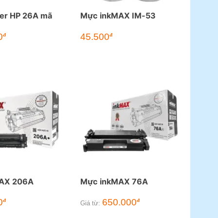
ser HP 26A mã
Mực inkMAX IM-53
0
45.500
đ
đ
AX 206A
Mực inkMAX 76A
0
650.000
đ
đ
Giá từ: