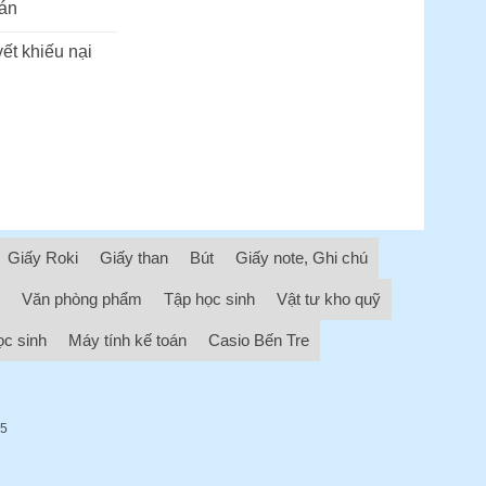
án
ết khiếu nại
Giấy Roki
Giấy than
Bút
Giấy note, Ghi chú
Văn phòng phẩm
Tập học sinh
Vật tư kho quỹ
ọc sinh
Máy tính kế toán
Casio Bến Tre
05