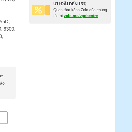
ƯU ĐÃI ĐẾN 15%
Quan tâm kênh Zalo của chúng
tôi tại
zalo.me/vppbentre
055D,
, 6300,
0,
cơ
báo