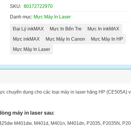
SKU:
80172722970
Danh mục:
Mực Máy In Laser
Đại Lý inkMAX
Mực In Bến Tre
Mực In inkMAX
Mực inkMAX
Mực Máy In Canon
Mực Máy In HP
Mực Máy In Laser
mực chuyên dụng cho các loại máy in laser hãng HP (CE505A) 
òng máy in laser sau:
M425dw M401dw, M401d, M401n, M401dn, P2035, P2035N, P2