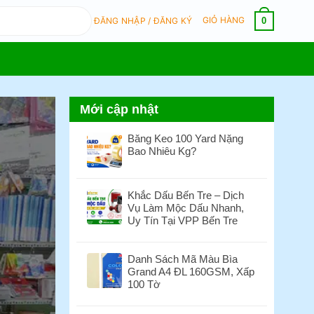
GIỎ HÀNG
0
ĐĂNG NHẬP / ĐĂNG KÝ
Mới cập nhật
Băng Keo 100 Yard Nặng
Bao Nhiêu Kg?
Không
có
bình
Khắc Dấu Bến Tre – Dịch
luận
Vụ Làm Mộc Dấu Nhanh,
ở
Uy Tín Tại VPP Bến Tre
Băng
Không
Keo
có
100
Danh Sách Mã Màu Bìa
bình
Yard
Grand A4 ĐL 160GSM, Xấp
luận
Nặng
100 Tờ
ở
Bao
Khắc
Không
Nhiêu
Dấu
có