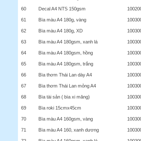
60
Decal A4 NTS 150gsm
10020
61
Bìa màu A4 180g, vàng
10030
62
Bìa màu A4 180g, XD
10030
63
Bìa màu A4 180gsm, xanh lá
10030
64
Bìa màu A4 180gsm, hồng
10030
65
Bìa màu A4 180gsm, trắng
10030
66
Bìa thơm Thái Lan dày A4
10030
67
Bìa thơm Thái Lan mỏng A4
10030
68
Bìa tài sản ( bìa xi măng)
10030
69
Bìa roki 15cmx45cm
10030
70
Bìa màu A4 160gsm, vàng
10030
71
Bìa màu A4 160, xanh dương
10030
72
Bìa màu A4 160gsm, xanh lá
10030