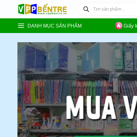
Skip
Tìm
kiếm
to
sản
content
phẩm
DANH MỤC SẢN PHẨM
Giấy 