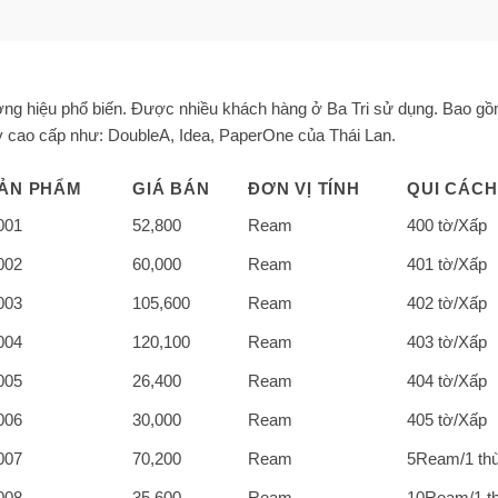
hương hiệu phổ biến. Được nhiều khách hàng ở Ba Tri sử dụng. Bao g
ấy cao cấp như: DoubleA, Idea, PaperOne của Thái Lan.
ẢN PHẨM
GIÁ BÁN
ĐƠN VỊ TÍNH
QUI CÁCH
001
52,800
Ream
400 tờ/Xấp
002
60,000
Ream
401 tờ/Xấp
003
105,600
Ream
402 tờ/Xấp
004
120,100
Ream
403 tờ/Xấp
005
26,400
Ream
404 tờ/Xấp
006
30,000
Ream
405 tờ/Xấp
007
70,200
Ream
5Ream/1 th
008
35,600
Ream
10Ream/1 t