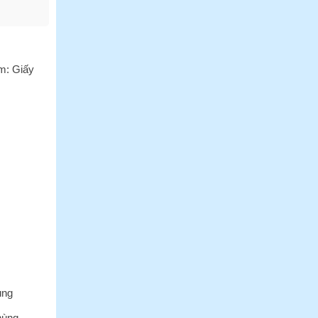
Tại
Bến
Tre
Giá
Sỉ
ồm:
Giấy
ùng
hùng