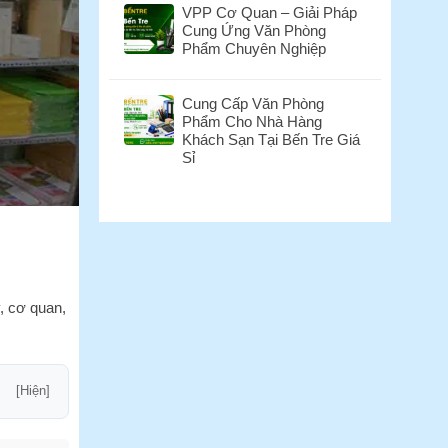
Kg?
VPP Cơ Quan – Giải Pháp
Bến
bình
Cung Ứng Văn Phòng
Tre
luận
Phẩm Chuyên Nghiệp
–
ở
Dịch
Danh
Không
Vụ
Sách
có
Cung Cấp Văn Phòng
Làm
Mã
bình
Phẩm Cho Nhà Hàng
Mộc
Màu
luận
Khách Sạn Tại Bến Tre Giá
Dấu
Bìa
ở
Sỉ
Nhanh,
Grand
VPP
Uy
A4
Cơ
Không
Tín
ĐL
Quan
có
Tại
160GSM,
–
bình
VPP
Xấp
Giải
luận
Bến
100
Pháp
ở
Tre
Tờ
Cung
Cung
Ứng
Cấp
Văn
Văn
, cơ quan,
Phòng
Phòng
Phẩm
Phẩm
Chuyên
Cho
Nghiệp
Nhà
[Hiện]
Hàng
Khách
Sạn