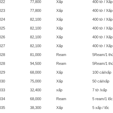
022
77,800
Xấp
400 tờ / Xấp
023
77,800
Xấp
400 tờ / Xấp
024
82,100
Xấp
400 tờ / Xấp
025
82,100
Xấp
400 tờ / Xấp
026
82,100
Xấp
400 tờ / Xấp
027
82,100
Xấp
400 tờ / Xấp
028
81,000
Ream
5Ream/1 th
028
94,500
Ream
5Ream/1 th
029
68,000
Xấp
100 cái/xấp
030
75,000
Xấp
50 cái/xấp
033
32,400
xấp
7 tờ /xấp
034
68,000
Ream
5 ream/1 lốc
035
38,300
Xấp
5 xấp / lốc