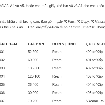
khổ A3, A4 và A5. Hoặc các mẫu giấy khổ lớn A0 và A1 cho các khóa 
nhập khẩu chất lượng cao. Bao gồm:
giấy IK Plus, IK Copy, IK Natura
er One Thái Lan….
Các loại
giấy A4
giá rẻ như
Excel, Smartist
. Thông 
ẢN PHẨM
GIÁ BÁN
ĐƠN VỊ TÍNH
QUI CÁCH
001
52,800
Ream
400 tờ/Xấp
002
60,000
Ream
401 tờ/Xấp
003
105,600
Ream
402 tờ/Xấp
004
120,100
Ream
403 tờ/Xấp
005
26,400
Ream
404 tờ/Xấp
006
30,000
Ream
405 tờ/Xấp
007
70,200
Ream
5Ream/1 th