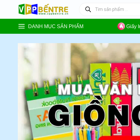
Skip
Tìm
kiếm
to
sản
content
phẩm
DANH MỤC SẢN PHẨM
Giấy 