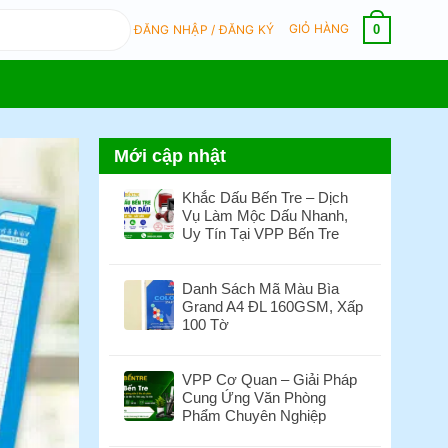
GIỎ HÀNG
0
ĐĂNG NHẬP / ĐĂNG KÝ
Mới cập nhật
Khắc Dấu Bến Tre – Dịch
Vụ Làm Mộc Dấu Nhanh,
Uy Tín Tại VPP Bến Tre
Không
có
Danh Sách Mã Màu Bìa
bình
Grand A4 ĐL 160GSM, Xấp
luận
100 Tờ
ở
Khắc
Không
Dấu
có
VPP Cơ Quan – Giải Pháp
Bến
bình
Cung Ứng Văn Phòng
Tre
luận
Phẩm Chuyên Nghiệp
–
ở
Dịch
Danh
Không