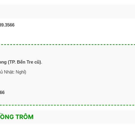
39.3566
ng (TP. Bến Tre cũ)
.
ủ Nhật: Nghỉ)
566
IỒNG TRÔM