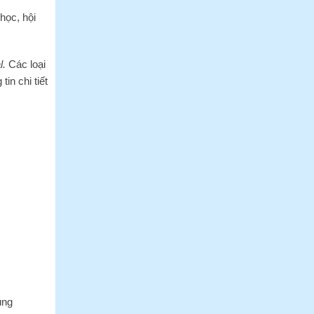
học, hội
l.
Các loại
tin chi tiết
ùng