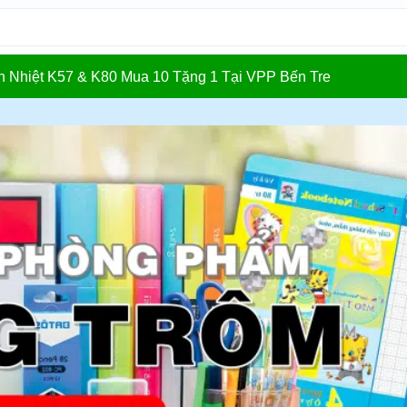
In Nhiệt K57 & K80 Mua 10 Tặng 1 Tại VPP Bến Tre