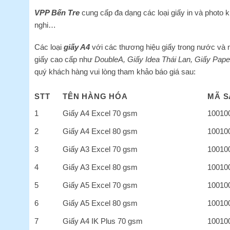
VPP Bến Tre
cung cấp đa dạng các loại giấy in và photo 
nghi…
Các loại
giấy A4
với các thương hiệu giấy trong nước và 
giấy cao cấp như
DoubleA, Giấy Idea Thái Lan, Giấy Pap
quý khách hàng vui lòng tham khảo báo giá sau:
STT
TÊN HÀNG HÓA
MÃ S
1
Giấy A4 Excel 70 gsm
10010
2
Giấy A4 Excel 80 gsm
10010
3
Giấy A3 Excel 70 gsm
10010
4
Giấy A3 Excel 80 gsm
10010
5
Giấy A5 Excel 70 gsm
10010
6
Giấy A5 Excel 80 gsm
10010
7
Giấy A4 IK Plus 70 gsm
10010