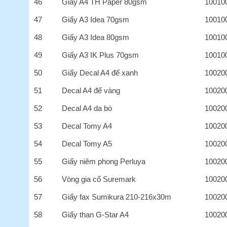
46
Giấy A4 TH Paper 80gsm
10010
47
Giấy A3 Idea 70gsm
10010
48
Giấy A3 Idea 80gsm
10010
49
Giấy A3 IK Plus 70gsm
10010
50
Giấy Decal A4 đế xanh
10020
51
Decal A4 đế vàng
10020
52
Decal A4 da bò
10020
53
Decal Tomy A4
10020
54
Decal Tomy A5
10020
55
Giấy niêm phong Perluya
10020
56
Vòng gia cố Suremark
10020
57
Giấy fax Sumikura 210-216x30m
10020
58
Giấy than G-Star A4
10020