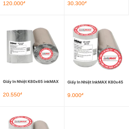
120.000
30.300
đ
đ
Giấy In Nhiệt K80x65 inkMAX
Giấy In Nhiệt InkMAX K80x45
20.550
đ
9.000
đ