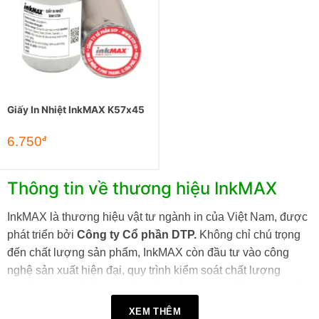
Giấy In Nhiệt InkMAX K57x45
6.750
đ
Thông tin về thương hiệu InkMAX
InkMAX là thương hiệu vật tư ngành in của Việt Nam, được
phát triển bởi
Công ty Cổ phần DTP.
Không chỉ chú trọng
đến chất lượng sản phẩm, InkMAX còn đầu tư vào công
nghệ sản xuất hiện đại, quy trình kiểm soát chất lượng
nghiêm ngặt và liên tục cải tiến nhằm mang đến những giải
pháp in ấn hiệu quả, ổn định và tiết kiệm chi phí.
XEM THÊM