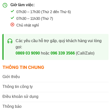
Giờ làm việc:
VPP Bến Tre
07h30 – 17h30 (Thứ 2 đến Thứ 6)
Là đơn vị chuyên cung cấp văn phòng phẩm và vật tư
07h30 – 11h30 (Thứ 7)
ngành in,
VPP Bến Tre
mang đến đầy đủ các sản phẩm
Chủ nhật nghỉ
InkMAX phục vụ nhu cầu của cá nhân và doanh nghiệp.
Khi mua hàng tại VPP Bến Tre, khách hàng được:
Các yêu cầu hỗ trợ gấp, quý khách hàng vui lòng
gọi:
Cam kết hàng chính hãng.
0869 03 9090
hoặc
096 339 3566
(Call/Zalo)
Giá bán cạnh tranh.
THÔNG TIN CHUNG
Tư vấn đúng sản phẩm phù hợp với từng dòng máy.
Giới thiệu
Hỗ trợ đơn hàng số lượng lớn.
Giao hàng nhanh tại khu vực TP. Bến Tre cũ và các khu
Thông tin công ty
vực lân cận.
Điều khoản sử dụng
Xuất hóa đơn VAT đầy đủ.
Thông báo
Hỗ trợ doanh nghiệp, trường học và cơ quan.