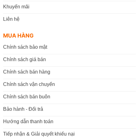
Khuyến mãi
Đến mua trực tiếp tại cửa hàng VPP Bến Tre tại:
Liên hệ
22A đường Tán Kế, Phường An Hội , Tỉnh Vĩnh
Long (TP. Bến Tre cũ)
.
MUA HÀNG
Giờ làm việc:
07h30 - 17h30
(Từ: Thứ 2 đến Thứ 7,
Chính sách bảo mật
Chủ Nhật: Nghỉ)
Chính sách giá bán
Đặt mua online tại website
https://vppbentre.vn
Chính sách bán hàng
Đặt mua qua điện thoại:
0869.03.9090
096.339.3566
Chính sách vận chuyển
Chính sách bán buôn
Bảo hành - Đổi trả
Hướng dẫn thanh toán
Tiếp nhận & Giải quyết khiếu nại