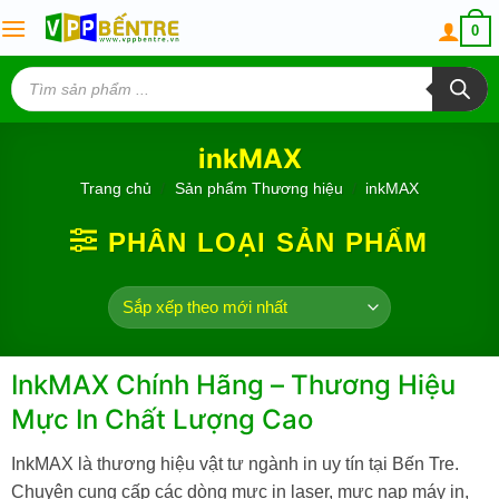
Skip
0
to
content
Tìm
kiếm
sản
phẩm
inkMAX
Trang chủ
/
Sản phẩm Thương hiệu
/
inkMAX
PHÂN LOẠI SẢN PHẨM
InkMAX Chính Hãng – Thương Hiệu
Mực In Chất Lượng Cao
InkMAX là thương hiệu vật tư ngành in uy tín tại Bến Tre.
Chuyên cung cấp các dòng mực in laser, mực nạp máy in,