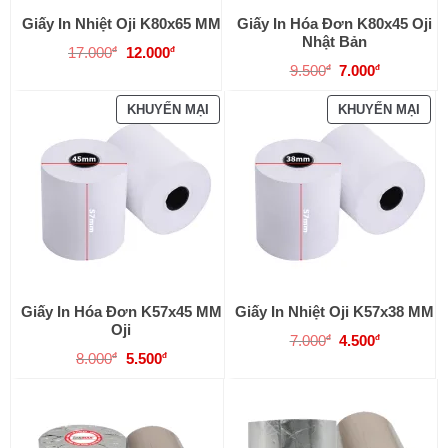
Giấy In Nhiệt Oji K80x65 MM
Giấy In Hóa Đơn K80x45 Oji
Nhật Bản
Giá
Giá
17.000
12.000
đ
đ
gốc
hiện
Giá
Giá
9.500
7.000
đ
đ
là:
tại
gốc
hiện
17.000đ.
là:
là:
tại
SẢN
SẢN
KHUYẾN MẠI
KHUYẾN MẠI
12.000đ.
9.500đ.
là:
7.000đ.
PHẨM
PHẨ
ĐANG
ĐAN
GIẢM
GIẢ
GIÁ
GIÁ
Giấy In Hóa Đơn K57x45 MM
Giấy In Nhiệt Oji K57x38 MM
Oji
Giá
Giá
7.000
4.500
đ
đ
gốc
hiện
Giá
Giá
8.000
5.500
đ
đ
là:
tại
gốc
hiện
7.000đ.
là:
là:
tại
4.500đ.
8.000đ.
là:
5.500đ.