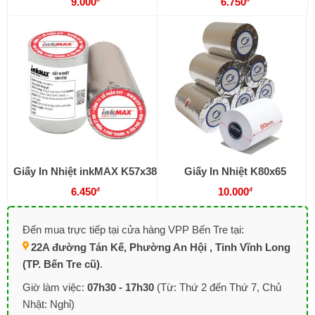
9.000
6.750
Giấy In Nhiệt inkMAX K57x38
Giấy In Nhiệt K80x65
6.450
10.000
đ
đ
Đến mua trực tiếp tại cửa hàng VPP Bến Tre tại:
22A đường Tán Kế, Phường An Hội , Tỉnh Vĩnh Long
(TP. Bến Tre cũ)
.
Giờ làm việc:
07h30 - 17h30
(Từ: Thứ 2 đến Thứ 7, Chủ
Nhật: Nghỉ)