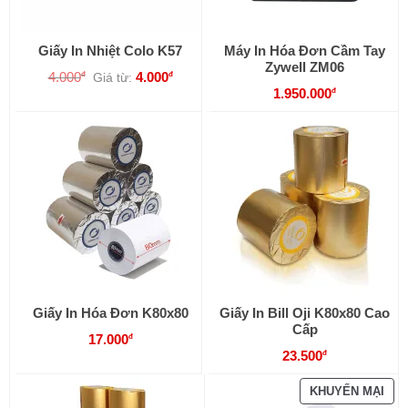
Giấy In Nhiệt Colo K57
Máy In Hóa Đơn Cầm Tay
Zywell ZM06
4.000
4.000
đ
đ
Giá từ:
1.950.000
đ
Giấy In Hóa Đơn K80x80
Giấy In Bill Oji K80x80 Cao
Cấp
17.000
đ
23.500
đ
SẢ
KHUYẾN MẠI