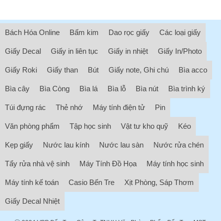
Bách Hóa Online
Bấm kim
Dao rọc giấy
Các loại giấy
Giấy Decal
Giấy in liên tục
Giấy in nhiệt
Giấy In/Photo
Giấy Roki
Giấy than
Bút
Giấy note, Ghi chú
Bìa acco
Bìa cây
Bìa Còng
Bìa lá
Bìa lỗ
Bìa nút
Bìa trình ký
Túi đựng rác
Thẻ nhớ
Máy tính điện tử
Pin
Văn phòng phẩm
Tập học sinh
Vật tư kho quỹ
Kéo
Kẹp giấy
Nước lau kính
Nước lau sàn
Nước rửa chén
Tẩy rửa nhà vệ sinh
Máy Tính Đồ Họa
Máy tính học sinh
Máy tính kế toán
Casio Bến Tre
Xịt Phòng, Sáp Thơm
Giấy Decal Nhiệt