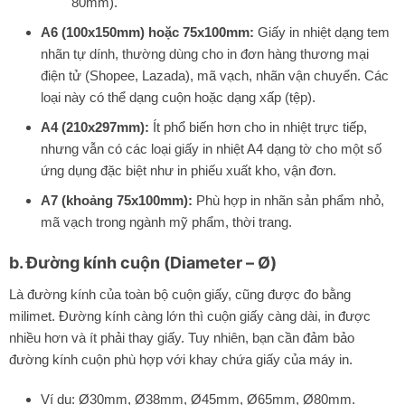
80mm).
A6 (100x150mm) hoặc 75x100mm:
Giấy in nhiệt dạng tem
nhãn tự dính, thường dùng cho in đơn hàng thương mại
điện tử (Shopee, Lazada), mã vạch, nhãn vận chuyển. Các
loại này có thể dạng cuộn hoặc dạng xấp (tệp).
A4 (210x297mm):
Ít phổ biến hơn cho in nhiệt trực tiếp,
nhưng vẫn có các loại giấy in nhiệt A4 dạng tờ cho một số
ứng dụng đặc biệt như in phiếu xuất kho, vận đơn.
A7 (khoảng 75x100mm):
Phù hợp in nhãn sản phẩm nhỏ,
mã vạch trong ngành mỹ phẩm, thời trang.
b. Đường kính cuộn (
Diameter
– Ø)
Là đường kính của toàn bộ cuộn giấy, cũng được đo bằng
milimet. Đường kính càng lớn thì cuộn giấy càng dài, in được
nhiều hơn và ít phải thay giấy. Tuy nhiên, bạn cần đảm bảo
đường kính cuộn phù hợp với khay chứa giấy của máy in.
Ví dụ: Ø30mm, Ø38mm, Ø45mm, Ø65mm, Ø80mm.