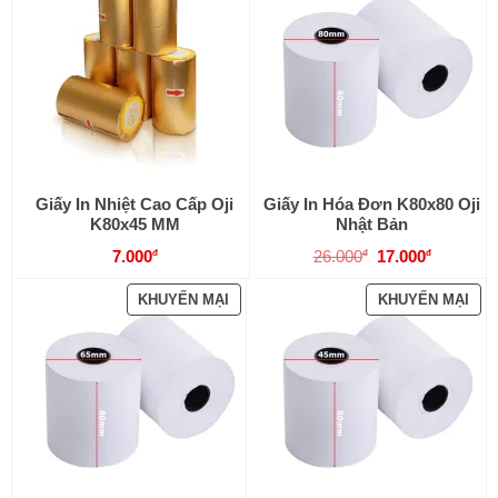
PH
ĐA
GIẢ
GIÁ
Giấy In Nhiệt Cao Cấp Oji
Giấy In Hóa Đơn K80x80 Oji
K80x45 MM
Nhật Bản
Giá
Giá
7.000
26.000
17.000
đ
đ
đ
gốc
hiện
là:
tại
SẢN
SẢ
KHUYẾN MẠI
KHUYẾN MẠI
26.000đ.
là:
17.000đ.
PHẨM
PH
ĐANG
ĐA
GIẢM
GIẢ
GIÁ
GIÁ