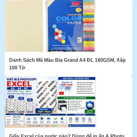
Danh Sách Mã Màu Bìa Grand A4 ĐL 160GSM, Xấp
100 Tờ
Giấy Excel của nước nào? Dùng để in ấn & Photo