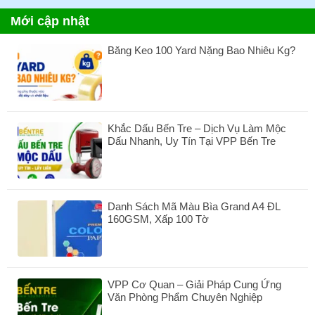
Mới cập nhật
Băng Keo 100 Yard Nặng Bao Nhiêu Kg?
Không
có
bình
luận
ở
Khắc Dấu Bến Tre – Dịch Vụ Làm Mộc
Băng
Dấu Nhanh, Uy Tín Tại VPP Bến Tre
Keo
100
Không
Yard
có
Nặng
bình
Bao
luận
Nhiêu
Danh Sách Mã Màu Bìa Grand A4 ĐL
ở
Kg?
160GSM, Xấp 100 Tờ
Khắc
Dấu
Không
Bến
có
Tre
bình
–
luận
Dịch
VPP Cơ Quan – Giải Pháp Cung Ứng
ở
Vụ
Văn Phòng Phẩm Chuyên Nghiệp
Danh
Làm
Sách
Không